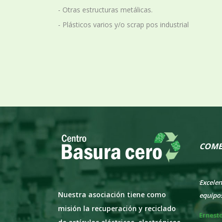
- Otras estructuras metálicas.
- Plásticos varios y/o scrap pos industrial
COME
a todo lo que recibimos
Excelente propuesta para todos los
Es de 
Nuestra asociación tiene como
equipos viejos. Gracias por la atención.
del cen
misión la recuperación y reciclado
rto
Ernesto Abal
Pablo 