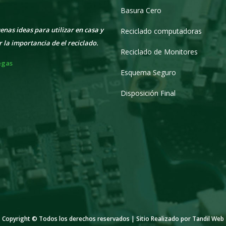
Basura Cero
s por ocuparse de esta tarea, muy
Muy buenas ideas para utilizar en cas
Reciclado computadoras
ble la recuperación de tecnología.
enseñar la importancia de el reciclado
Reciclado de Monitores
a Monsalve
Ana Viegas
Esquema Seguro
Disposición Final
Copyright © Todos los derechos reservados | Sitio Realizado por Tandil Web