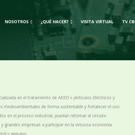
NOSOTROS
¿QUÉ HACER?
VISITA VIRTUAL
TV CB
ializada en el tratamiento de AEED´s (Artículos Eléctricos y
es medioambientales de forma sustentable y fortalecer el uso
os en el proceso industrial, puedan retornar al circuito
 y grandes empresas a participar en la virtuosa economía
ntal y genuino.