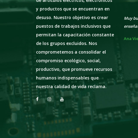
de artículos eléctricos, electrónicos
y productos que se encuentran en
desuso. Nuestro objetivo es crear
arse de esta tarea, muy
Muy buenas ideas para utilizar en casa y
Gracia
puestos de trabajos inclusivos que
uperación de tecnología.
enseñar la importancia de el reciclado.
valora
permitan la capacitación constante
e
Ana Viegas
Andre
de los grupos excluidos. Nos
comprometemos a consolidar el
compromiso ecológico, social,
productivo, que promueve recursos
humanos indispensables que
nuestra calidad de vida reclama.