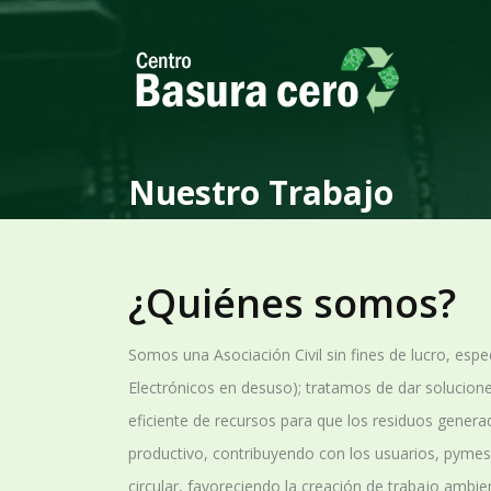
Nuestro Trabajo
¿Quiénes somos?
Somos una Asociación Civil sin fines de lucro, espec
Electrónicos en desuso); tratamos de dar solucion
eficiente de recursos para que los residuos generad
productivo, contribuyendo con los usuarios, pymes
circular, favoreciendo la creación de trabajo ambie