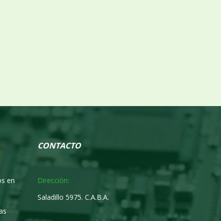
CONTACTO
os en
Dirección:
Es de mucha ayuda todo lo que recibimos
n.
del centro.
Saladillo 5975. C.A.B.A.
as
Pablo Juan Loberto