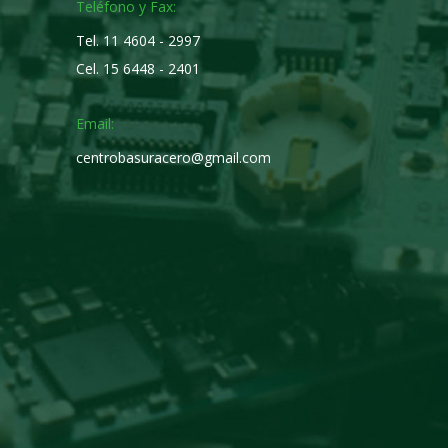
Teléfono y Fax:
Tel. 11 4604 - 2997
a y
Gracias por ocuparse de esta tarea, muy
Cel. 15 6448 - 2401
.
valorable la recuperación de tecnología.
Email:
Andrea Monsalve
centrobasuracero@gmail.com