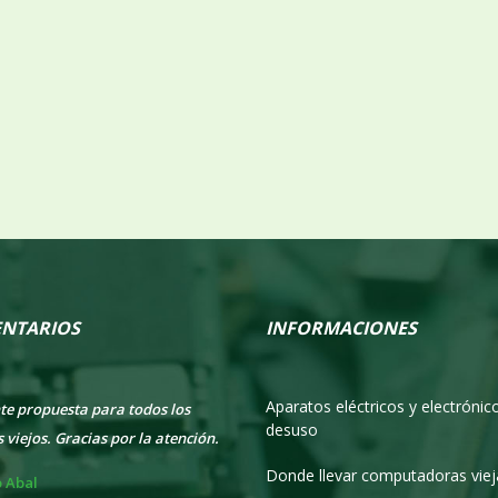
NTARIOS
INFORMACIONES
Aparatos eléctricos y electrónic
mucha ayuda todo lo que recibimos
Excelente propuesta para todos los
desuso
tro.
equipos viejos. Gracias por la atenció
Donde llevar computadoras viej
Juan Loberto
Ernesto Abal